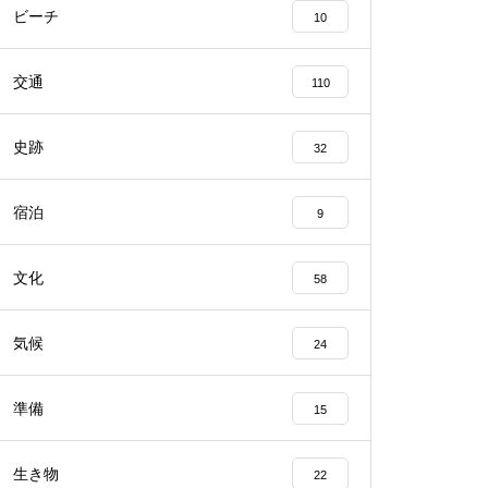
ビーチ
10
交通
110
史跡
32
宿泊
9
文化
58
気候
24
準備
15
生き物
22