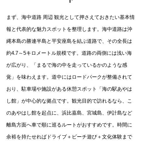
まず、海中道路 周辺 観光として押さえておきたい基本情
報と代表的な魅力スポットを整理します。海中道路は沖
縄本島の勝連半島と平安座島を結ぶ道路で、その全長は
約4.7～5キロメートル規模です。道路の両側には浅い海
が広がり、「まるで海の中を走っているかのような感
覚」を味わえます。道中にはロードパークが整備されて
おり、駐車場や施設がある休憩スポット「海の駅あやは
し館」が中心的な拠点です。観光目的で訪れるなら、こ
のあやはし館を起点に、浜比嘉島、宮城島、伊計島など
離島方面へ車で順に巡るルートがおすすめです。時間に
余裕を持たせればドライブ＋ビーチ遊び＋文化体験まで