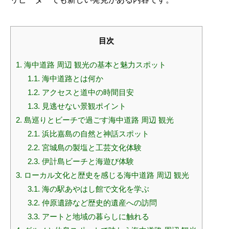
目次
1.
海中道路 周辺 観光の基本と魅力スポット
1.1.
海中道路とは何か
1.2.
アクセスと道中の時間目安
1.3.
見逃せない景観ポイント
2.
島巡りとビーチで過ごす海中道路 周辺 観光
2.1.
浜比嘉島の自然と神話スポット
2.2.
宮城島の製塩と工芸文化体験
2.3.
伊計島ビーチと海遊び体験
3.
ローカル文化と歴史を感じる海中道路 周辺 観光
3.1.
海の駅あやはし館で文化を学ぶ
3.2.
仲原遺跡など歴史的遺産への訪問
3.3.
アートと地域の暮らしに触れる