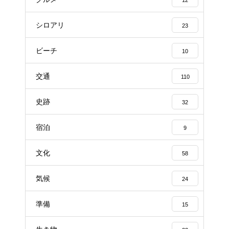
12
シロアリ
23
ビーチ
10
交通
110
史跡
32
宿泊
9
文化
58
気候
24
準備
15