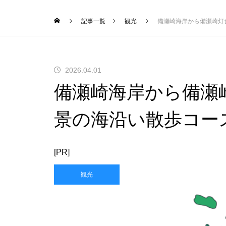
記事一覧
観光
備瀬崎海岸から備瀬崎灯
2026.04.01
備瀬崎海岸から備瀬
景の海沿い散歩コー
[PR]
観光