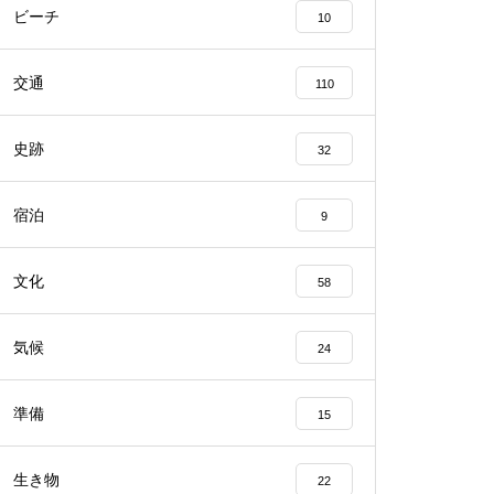
ビーチ
10
交通
110
史跡
32
宿泊
9
文化
58
気候
24
準備
15
生き物
22