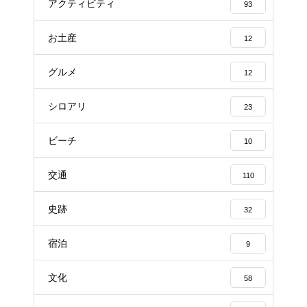
アクティビティ
93
お土産
12
グルメ
12
シロアリ
23
ビーチ
10
交通
110
史跡
32
宿泊
9
文化
58