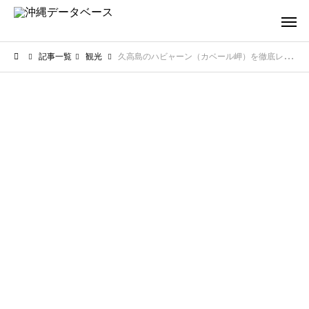
記事一覧
観光
久高島のハビャーン（カベール岬）を徹底レビュー！絶景スポットの魅力と注意点