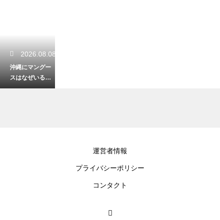
2026.08.08
沖縄にマングー
スはなぜいる？
ハブ退治の目的
から外来種問題
に発展した歴史
2026.08.08
運営者情報
沖縄名物てびち
プライバシーポリシー
の美味しい食べ
方！コラーゲン
コンタクト
たっぷりの豚足
を味わい尽くす