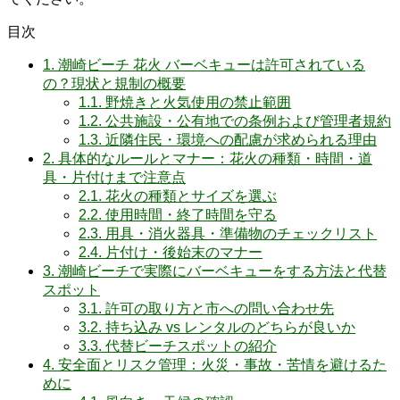
目次
1.
潮崎ビーチ 花火 バーベキューは許可されている
の？現状と規制の概要
1.1.
野焼きと火気使用の禁止範囲
1.2.
公共施設・公有地での条例および管理者規約
1.3.
近隣住民・環境への配慮が求められる理由
2.
具体的なルールとマナー：花火の種類・時間・道
具・片付けまで注意点
2.1.
花火の種類とサイズを選ぶ
2.2.
使用時間・終了時間を守る
2.3.
用具・消火器具・準備物のチェックリスト
2.4.
片付け・後始末のマナー
3.
潮崎ビーチで実際にバーベキューをする方法と代替
スポット
3.1.
許可の取り方と市への問い合わせ先
3.2.
持ち込み vs レンタルのどちらが良いか
3.3.
代替ビーチスポットの紹介
4.
安全面とリスク管理：火災・事故・苦情を避けるた
めに