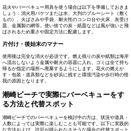
花火やバーベキュー用具を使う場合は以下を準備しておきま
しょう：消火用バケツまたは水、大判のブルーシート（敷く
もの）、火ばさみや手袋、耐火性のコンロ台や火床、灰受け
皿、金属製の網等。使い捨ての炭・紙皿などは風が強いと飛
ばされるため重さや固定方法に配慮します。
片付け・後始末のマナー
使用後は完全な消火が必須です。燃え残りの炭や紙類は海岸
へ流出しないよう金属や耐火の容器に入れ、ゴミは全て持ち
帰るか指定の場所へ廃棄するようにします。花火の燃えか
す・包装・道具類などを砂浜に残すと環境汚染や歩行時の怪
我の原因となります。
潮崎ビーチで実際にバーベキューをす
る方法と代替スポット
潮崎ビーチでのバーベキューを検討中の方は、状況や道具・
人数によっては実際に楽しむことも可能です。以下に実践的
な方法および、許可が得られなさそうな場合の代替スポット