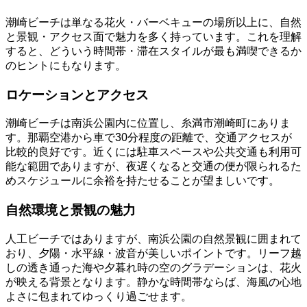
潮崎ビーチは単なる花火・バーベキューの場所以上に、自然
と景観・アクセス面で魅力を多く持っています。これを理解
すると、どういう時間帯・滞在スタイルが最も満喫できるか
のヒントにもなります。
ロケーションとアクセス
潮崎ビーチは南浜公園内に位置し、糸満市潮崎町にありま
す。那覇空港から車で30分程度の距離で、交通アクセスが
比較的良好です。近くには駐車スペースや公共交通も利用可
能な範囲でありますが、夜遅くなると交通の便が限られるた
めスケジュールに余裕を持たせることが望ましいです。
自然環境と景観の魅力
人工ビーチではありますが、南浜公園の自然景観に囲まれて
おり、夕陽・水平線・波音が美しいポイントです。リーフ越
しの透き通った海や夕暮れ時の空のグラデーションは、花火
が映える背景となります。静かな時間帯ならば、海風の心地
よさに包まれてゆっくり過ごせます。