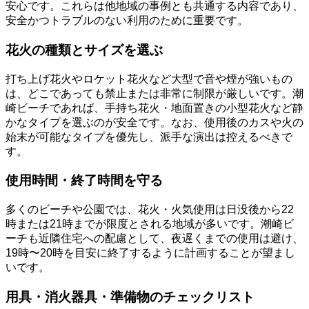
安心です。これらは他地域の事例とも共通する内容であり、
安全かつトラブルのない利用のために重要です。
花火の種類とサイズを選ぶ
打ち上げ花火やロケット花火など大型で音や煙が強いもの
は、どこであっても禁止または非常に制限が厳しいです。潮
崎ビーチであれば、手持ち花火・地面置きの小型花火など静
かなタイプを選ぶのが安全です。なお、使用後のカスや火の
始末が可能なタイプを優先し、派手な演出は控えるべきで
す。
使用時間・終了時間を守る
多くのビーチや公園では、花火・火気使用は日没後から22
時または21時までが限度とされる地域が多いです。潮崎ビ
ーチも近隣住宅への配慮として、夜遅くまでの使用は避け、
19時〜20時を目安に終了するように計画することが望まし
いです。
用具・消火器具・準備物のチェックリスト