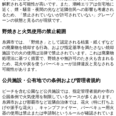
解釈される可能性が高いです。また、潮崎エリアは住宅地に
近く、煙・騒音・夜間の光など近隣住民への影響も考慮され
るため、「禁止されていないが許可されていない」グレーゾ
ーンの状態と見るのが現状です。
野焼きと火気使用の禁止範囲
糸満市では、「野焼き」として認定される枯葉・紙くずなど
の廃棄物を焼却する行為、および指定基準を満たさない焼却
施設での火の使用は法律で禁止されています。これは廃棄物
処理法に基づく措置で、野焼きや無許可のたき火も含まれる
ため、花火や炭を使うバーベキューが法律違反と見なされる
可能性があります。
公共施設・公有地での条例および管理者規約
ビーチを含む公園など公共施設では、指定管理者規約や市の
公园条例で火気使用を制限しているケースが多くあります。
糸満市および那覇市など近隣自治体では、花火（特に打ち上
げや派手な花火）、キャンプファイヤー、バーベキュー用火
器の使用は禁止または申請制というルールが確認されていま