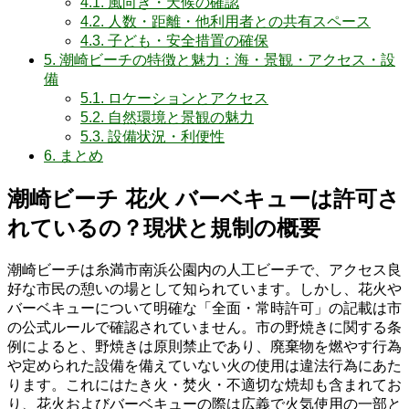
4.1.
風向き・天候の確認
4.2.
人数・距離・他利用者との共有スペース
4.3.
子ども・安全措置の確保
5.
潮崎ビーチの特徴と魅力：海・景観・アクセス・設
備
5.1.
ロケーションとアクセス
5.2.
自然環境と景観の魅力
5.3.
設備状況・利便性
6.
まとめ
潮崎ビーチ 花火 バーベキューは許可さ
れているの？現状と規制の概要
潮崎ビーチは糸満市南浜公園内の人工ビーチで、アクセス良
好な市民の憩いの場として知られています。しかし、花火や
バーベキューについて明確な「全面・常時許可」の記載は市
の公式ルールで確認されていません。市の野焼きに関する条
例によると、野焼きは原則禁止であり、廃棄物を燃やす行為
や定められた設備を備えていない火の使用は違法行為にあた
ります。これにはたき火・焚火・不適切な焼却も含まれてお
り、花火およびバーベキューの際は広義で火気使用の一部と