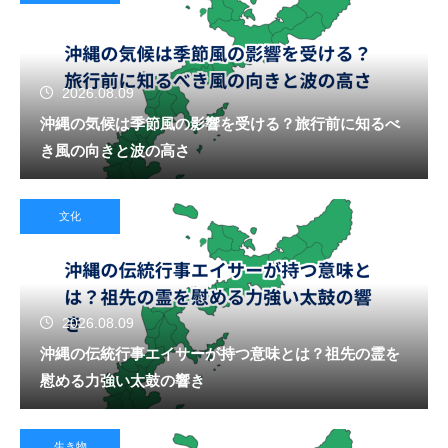
2026.08.09
沖縄の気候は季節風の影響を受ける？旅行前に知るべ
き風の向きと波の高さ
文化
2026.08.09
沖縄の伝統行事エイサーが持つ意味とは？祖先の霊を
慰める力強い太鼓の響き
生き物