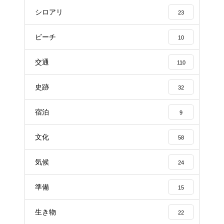
シロアリ
23
ビーチ
10
交通
110
史跡
32
宿泊
9
文化
58
気候
24
準備
15
生き物
22