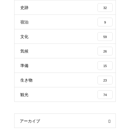
史跡
32
宿泊
9
文化
59
気候
26
準備
15
生き物
23
観光
74
アーカイブ