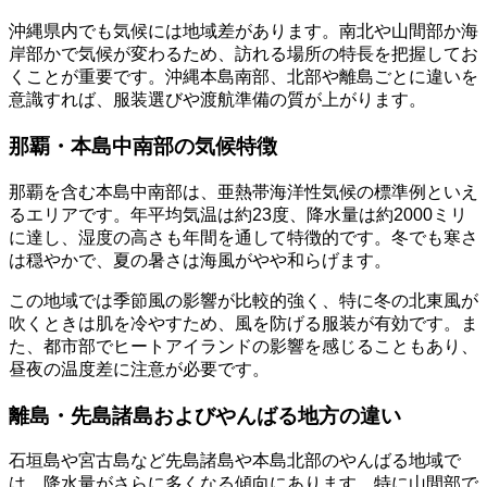
沖縄県内でも気候には地域差があります。南北や山間部か海
岸部かで気候が変わるため、訪れる場所の特長を把握してお
くことが重要です。沖縄本島南部、北部や離島ごとに違いを
意識すれば、服装選びや渡航準備の質が上がります。
那覇・本島中南部の気候特徴
那覇を含む本島中南部は、亜熱帯海洋性気候の標準例といえ
るエリアです。年平均気温は約23度、降水量は約2000ミリ
に達し、湿度の高さも年間を通して特徴的です。冬でも寒さ
は穏やかで、夏の暑さは海風がやや和らげます。
この地域では季節風の影響が比較的強く、特に冬の北東風が
吹くときは肌を冷やすため、風を防げる服装が有効です。ま
た、都市部でヒートアイランドの影響を感じることもあり、
昼夜の温度差に注意が必要です。
離島・先島諸島およびやんばる地方の違い
石垣島や宮古島など先島諸島や本島北部のやんばる地域で
は、降水量がさらに多くなる傾向にあります。特に山間部で