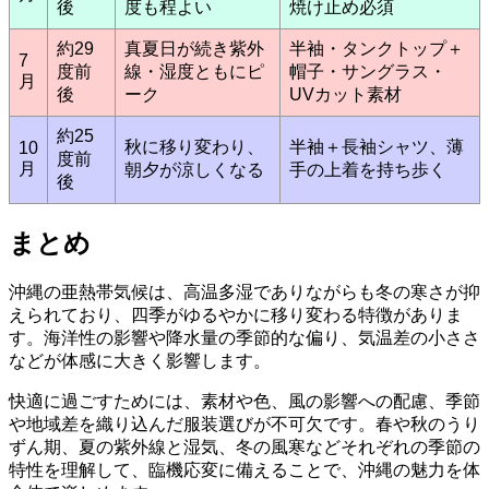
後
度も程よい
焼け止め必須
約29
真夏日が続き紫外
半袖・タンクトップ＋
7
度前
線・湿度ともにピ
帽子・サングラス・
月
後
ーク
UVカット素材
約25
秋に移り変わり、
半袖＋長袖シャツ、薄
10
度前
月
朝夕が涼しくなる
手の上着を持ち歩く
後
まとめ
沖縄の亜熱帯気候は、高温多湿でありながらも冬の寒さが抑
えられており、四季がゆるやかに移り変わる特徴がありま
す。海洋性の影響や降水量の季節的な偏り、気温差の小ささ
などが体感に大きく影響します。
快適に過ごすためには、素材や色、風の影響への配慮、季節
や地域差を織り込んだ服装選びが不可欠です。春や秋のうり
ずん期、夏の紫外線と湿気、冬の風寒などそれぞれの季節の
特性を理解して、臨機応変に備えることで、沖縄の魅力を体