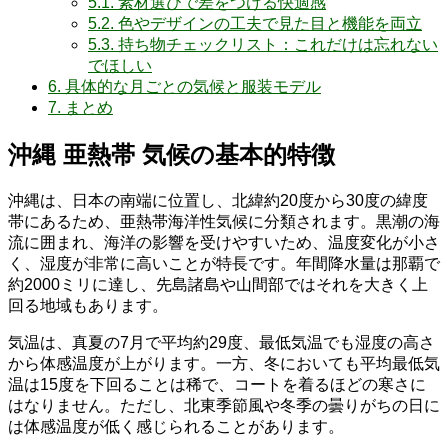
5.1.
素材選びで差をつける快適感
5.2.
色やデザインの工夫で見た目と機能を両立
5.3.
持ち物チェックリスト：これだけは忘れない
でほしい
6.
具体的な月ごとの気候と服装モデル
7.
まとめ
沖縄 亜熱帯 気候の基本的特徴
沖縄は、日本の南端に位置し、北緯約20度から30度の緯度
帯にあるため、亜熱帯海洋性気候に分類されます。黒潮の海
流に囲まれ、海洋の影響を受けやすいため、温度変化が小さ
く、湿度が非常に高いことが特長です。年間降水量は那覇で
約2000ミリに達し、先島諸島や山間部ではそれを大きく上
回る地域もあります。
気温は、真夏の7月で平均約29度、最低気温でも湿度の高さ
から体感温度が上がります。一方、冬においても平均最低気
温は15度を下回ることは稀で、コートを着るほどの寒さに
はなりません。ただし、北東季節風や冬季の曇りがちの日に
は体感温度が低く感じられることがあります。