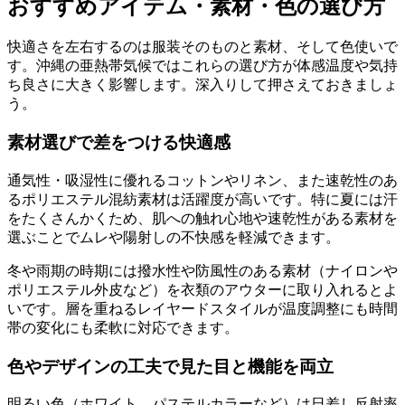
おすすめアイテム・素材・色の選び方
快適さを左右するのは服装そのものと素材、そして色使いで
す。沖縄の亜熱帯気候ではこれらの選び方が体感温度や気持
ち良さに大きく影響します。深入りして押さえておきましょ
う。
素材選びで差をつける快適感
通気性・吸湿性に優れるコットンやリネン、また速乾性のあ
るポリエステル混紡素材は活躍度が高いです。特に夏には汗
をたくさんかくため、肌への触れ心地や速乾性がある素材を
選ぶことでムレや陽射しの不快感を軽減できます。
冬や雨期の時期には撥水性や防風性のある素材（ナイロンや
ポリエステル外皮など）を衣類のアウターに取り入れるとよ
いです。層を重ねるレイヤードスタイルが温度調整にも時間
帯の変化にも柔軟に対応できます。
色やデザインの工夫で見た目と機能を両立
明るい色（ホワイト、パステルカラーなど）は日差し反射率