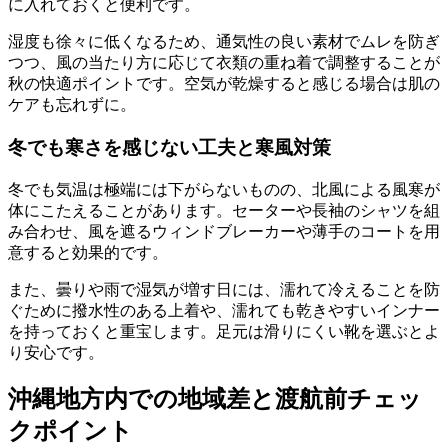
に入れておくと便利です。
湿度も徐々に低くなるため、通気性の良い素材でムレを防ぎ
つつ、風の当たり方に応じて衣類の重ね着で調整することが
秋の快適ポイントです。空気が乾燥すると感じる場合は肌の
ケアも忘れずに。
冬でも寒さを感じない工夫と寒風対策
冬でも気温は極端には下がらないものの、北風による風寒が
体にこたえることがあります。セーターや長袖のシャツを組
み合わせ、風を遮るウィンドブレーカーや薄手のコートを用
意すると効果的です。
また、曇りや雨で湿気が増す日には、濡れて冷えることを防
ぐために撥水性のある上着や、濡れても乾きやすいインナー
を持っておくと重宝します。足元は滑りにくい靴を選ぶとよ
り安心です。
沖縄地方内での地域差と渡航前チェッ
クポイント