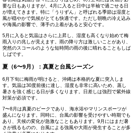
要な日もありますが、4月に入ると日中は半袖で過ごせる日
が増えてきます。特に「うりずん」と呼ばれる季節は湿度と
風が穏やかで気候がとても快適です。ただし朝晩の冷え込み
や海風の影響で、薄手の上着があると安心です。
5月に入ると気温はさらに上昇し、湿度も高くなり始めて梅
雨入りの兆しが見えます。雨の降り方は激しいことがあり、
突然のスコールのような短時間の雨の後に晴れることもしば
しばです。
夏（6〜9月）：真夏と台風シーズン
6月下旬に梅雨が明けると、沖縄は本格的な夏に突入しま
す。気温は30度前後に達し、湿度も非常に高いため、蒸し
暑さを強く感じる日が多くなります。日差しは強烈で紫外線
対策が必須です。
7〜8月は真夏のピークであり、海水浴やマリンスポーツが
盛んになります。同時に、台風の影響を受けやすい時期でも
あり、天候の変化が急激なこともあります。9月にはまだ暑
さが残るものの、台風による強風や大雨が発生することが多