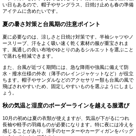
い日もあるので、帽子やサングラス、日焼け止めも春の準備
アイテムに含めたいです。
夏の暑さ対策と台風期の注意ポイント
夏に必要なのは、涼しさと日焼け対策です。半袖シャツやノ
ースリーブ、汗をよく吸い速く乾く素材の服が重宝されま
す。風通しの良い布地やゆとりのあるシルエットを選ぶこと
で蒸れを軽減できます。
また、台風が近づく期間には、急な降雨や強風に備えて防
水・撥水仕様の外衣（薄手のレインジャケットなど）が役立
ちます。帽子やサンダルなどのアクセサリー類も台風の風で
飛ばされやすいため、固定しやすいものを選ぶようにしまし
ょう。
秋の気温と湿度のボーダーラインを越える服選び
10月の初めは夏の衣類が使えますが、気温が下がるにつれ
長袖や軽手の羽織ものが必要になります。特に夜には冷えを
感じることがあり、薄手のセーターやカーディガンをバッグ