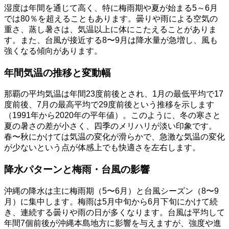
湿度は年間を通じて高く、特に梅雨期や夏が始まる5～6月
では80％を超えることもあります。曇りや雨による空気の
重さ、蒸し暑さは、気温以上に体にこたえることがありま
す。また、台風が接近する8〜9月は降水量が急増し、風も
強くなる傾向があります。
年間気温の推移と変動幅
那覇の平均気温は年間23度前後とされ、1月の最低平均で17
度前後、7月の最高平均で29度前後という推移を示します
（1991年から2020年の平年値）。このように、冬の寒さと
夏の暑さの差が小さく、四季のメリハリが淡い印象です。
春〜秋にかけては気温の変化が滑らかで、急激な気温の変化
が少ないという点が体感上でも快適さを左右します。
降水パターンと梅雨・台風の影響
沖縄の降水は主に梅雨期（5〜6月）と台風シーズン（8〜9
月）に集中します。梅雨は5月中旬から6月下旬にかけて続
き、連続する曇りや雨の日が多くなります。台風は平均して
年間7個前後が沖縄本島地方に影響を与えますが、強度や進