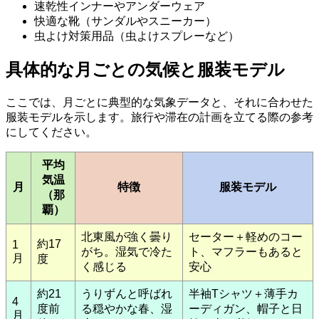
速乾性インナーやアンダーウェア
快適な靴（サンダルやスニーカー）
虫よけ対策用品（虫よけスプレーなど）
具体的な月ごとの気候と服装モデル
ここでは、月ごとに典型的な気象データと、それに合わせた
服装モデルを示します。旅行や滞在の計画を立てる際の参考
にしてください。
平均
気温
月
特徴
服装モデル
（那
覇）
北東風が強く曇り
セーター＋軽めのコー
約17
1
がち。湿気で冷た
ト、マフラーもあると
月
度
く感じる
安心
約21
うりずんと呼ばれ
半袖Tシャツ＋薄手カ
4
度前
る穏やかな春、湿
ーディガン、帽子と日
月