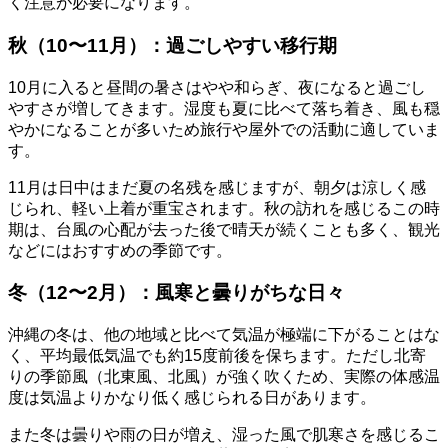
く注意が必要になります。
秋（10〜11月）：過ごしやすい移行期
10月に入ると昼間の暑さはやや和らぎ、夜になると過ごし
やすさが増してきます。湿度も夏に比べて落ち着き、風も穏
やかになることが多いため旅行や屋外での活動に適していま
す。
11月は日中はまだ夏の名残を感じますが、朝夕は涼しく感
じられ、軽い上着が重宝されます。秋の訪れを感じるこの時
期は、台風の心配が去った後で晴天が続くことも多く、観光
などにはおすすめの季節です。
冬（12〜2月）：風寒と曇りがちな日々
沖縄の冬は、他の地域と比べて気温が極端に下がることはな
く、平均最低気温でも約15度前後を保ちます。ただし北寄
りの季節風（北東風、北風）が強く吹くため、実際の体感温
度は気温よりかなり低く感じられる日があります。
また冬は曇りや雨の日が増え、湿った風で肌寒さを感じるこ