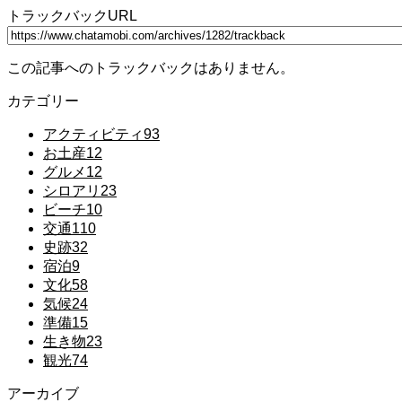
トラックバックURL
この記事へのトラックバックはありません。
カテゴリー
アクティビティ
93
お土産
12
グルメ
12
シロアリ
23
ビーチ
10
交通
110
史跡
32
宿泊
9
文化
58
気候
24
準備
15
生き物
23
観光
74
アーカイブ