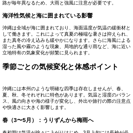
路が毎年異なるため、大雨と強風に注意が必要です。
海洋性気候と海に囲まれている影響
沖縄は全域が海に囲まれており、海面温度が気温の緩衝材と
して働きます。これによって真夏の極端な暑さは抑えられ、
また真冬の冷え込みも緩やかになります。さらに海風による
湿った風や霧のような現象、局地的な通り雨など、海に近い
立地特有の気象変化が頻繁に見られます。
季節ごとの気候変化と体感ポイント
沖縄には本州のような明確な四季は存在しませんが、春、
夏、秋、冬それぞれに特色があります。気温と湿度のバラン
ス、風の向きや海の様子が変化し、外出や旅行の際の注意点
や快適さに大きく影響します。
春（3〜5月）：うりずんから梅雨へ
春初期は気温が徐々に上がりはじめ、3月上旬には長袖が必