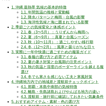
1.
沖縄 亜熱帯 気候の基本的特徴
1.1.
年間気温の推移と変動幅
1.2.
降水パターンと梅雨・台風の影響
1.3.
海洋性気候と海に囲まれている影響
2.
季節ごとの気候変化と体感ポイント
2.1.
春（3〜5月）：うりずんから梅雨へ
2.2.
夏（6〜9月）：真夏と台風シーズン
2.3.
秋（10〜11月）：過ごしやすい移行期
2.4.
冬（12〜2月）：風寒と曇りがちな日々
3.
実際に一年中快適に過ごすための服装ガイド
3.1.
春服の選び方と必需アイテム
3.2.
夏の暑さ対策と台風期の注意ポイント
3.3.
秋の気温と湿度のボーダーラインを越える服
選び
3.4.
冬でも寒さを感じない工夫と寒風対策
4.
沖縄地方内での地域差と渡航前チェックポイント
4.1.
那覇・本島中南部の気候特徴
4.2.
離島・先島諸島およびやんばる地方の違い
4.3.
渡航前・旅行前に確認しておきたい気象条件
5.
おすすめアイテム・素材・色の選び方